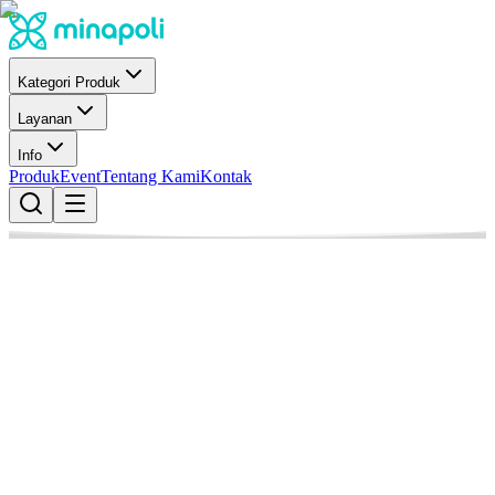
Kategori Produk
Layanan
Info
Produk
Event
Tentang Kami
Kontak
CeKolam
Layanan Cek Penyakit Udang