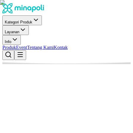
Kategori Produk
Layanan
Info
Produk
Event
Tentang Kami
Kontak
Minapoli