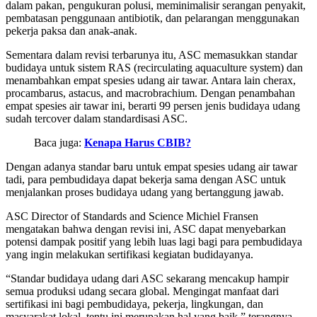
dalam pakan, pengukuran polusi, meminimalisir serangan penyakit,
pembatasan penggunaan antibiotik, dan pelarangan menggunakan
pekerja paksa dan anak-anak.
Sementara dalam revisi terbarunya itu, ASC memasukkan standar
budidaya untuk sistem RAS (recirculating aquaculture system) dan
menambahkan empat spesies udang air tawar. Antara lain cherax,
procambarus, astacus, and macrobrachium. Dengan penambahan
empat spesies air tawar ini, berarti 99 persen jenis budidaya udang
sudah tercover dalam standardisasi ASC.
Baca juga:
Kenapa Harus CBIB?
Dengan adanya standar baru untuk empat spesies udang air tawar
tadi, para pembudidaya dapat bekerja sama dengan ASC untuk
menjalankan proses budidaya udang yang bertanggung jawab.
ASC Director of Standards and Science Michiel Fransen
mengatakan bahwa dengan revisi ini, ASC dapat menyebarkan
potensi dampak positif yang lebih luas lagi bagi para pembudidaya
yang ingin melakukan sertifikasi kegiatan budidayanya.
“Standar budidaya udang dari ASC sekarang mencakup hampir
semua produksi udang secara global. Mengingat manfaat dari
sertifikasi ini bagi pembudidaya, pekerja, lingkungan, dan
masyarakat lokal, tentu ini merupakan hal yang baik.” terangnya.