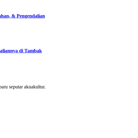
han, & Pengendalian
liannya di Tambak
aru seputar akuakultur.