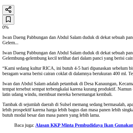
26 Desember 2025
6
menit baca
0%
Iwan Daeng Pabbungan dan Abdul Salam duduk di dekat sebuah panci be
Gelem...
Iwan Daeng Pabbungan dan Abdul Salam duduk di dekat sebuah panci be
Gelembung-gelembung kecil terlihat dari dalam panci yang berisi cair
“Kami sedang kultur RICA, ini butuh 4-5 hari dipanaskan sebelum bis
beragam warna berisi cairan coklat di dalamnya berukuran 400 ml. Tert
Iwan dan Abdul Salam adalah petambak di Desa Kanaungan, Kecamata
tempat tersebut sempat terbengkalai karena kurang produktif. Namun
latin udang windu, membuat mereka bersemangat kembali.
Tambak di sejumlah daerah di Sulsel memang sedang bermasalah, apa
lebih prospektif karena harga lebih bagus dan masa panen lebih si
butuh modal besar dan masa panen yang lebih lama.
Baca juga:
Alasan KKP Minta Pembudidaya Ikan Gunakan 