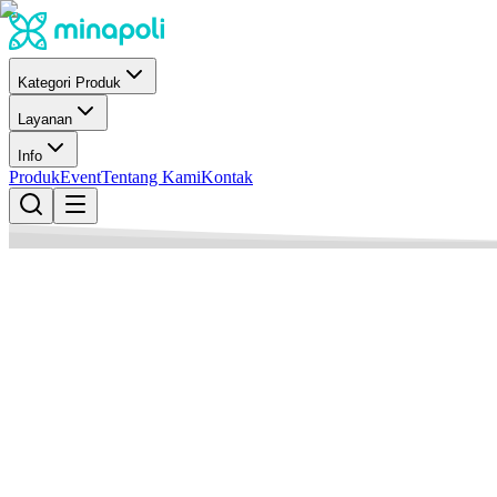
Kategori Produk
Layanan
Info
Produk
Event
Tentang Kami
Kontak
Minapoli
Penulis