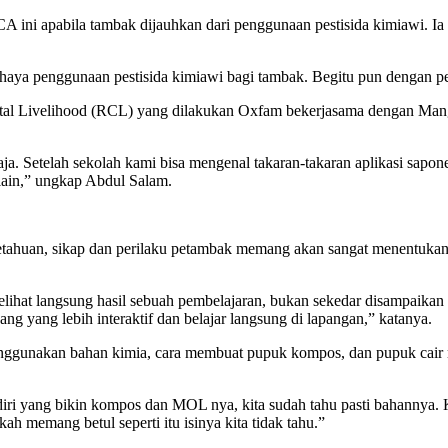
CA ini apabila tambak dijauhkan dari penggunaan pestisida kimiawi. 
haya penggunaan pestisida kimiawi bagi tambak. Begitu pun dengan p
tal Livelihood (RCL) yang dilakukan Oxfam bekerjasama dengan Mang
a. Setelah sekolah kami bisa mengenal takaran-takaran aplikasi sapone
 lain,” ungkap Abdul Salam.
ahuan, sikap dan perilaku petambak memang akan sangat menentukan h
elihat langsung hasil sebuah pembelajaran, bukan sekedar disampaika
ng yang lebih interaktif dan belajar langsung di lapangan,” katanya.
a menggunakan bahan kimia, cara membuat pupuk kompos, dan pupuk cai
diri yang bikin kompos dan MOL nya, kita sudah tahu pasti bahannya. K
kah memang betul seperti itu isinya kita tidak tahu.”