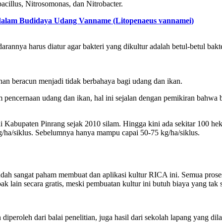
obacillus, Nitrosomonas, dan Nitrobacter.
) dalam Budidaya Udang Vanname (Litopenaeus vannamei)
rannya harus diatur agar bakteri yang dikultur adalah betul-betul bakt
han beracun menjadi tidak berbahaya bagi udang dan ikan.
em pencernaan udang dan ikan, hal ini sejalan dengan pemikiran bahwa
i Kabupaten Pinrang sejak 2010 silam. Hingga kini ada sekitar 100 he
ha/siklus. Sebelumnya hanya mampu capai 50-75 kg/ha/siklus.
h sangat paham membuat dan aplikasi kultur RICA ini. Semua proses
 lain secara gratis, meski pembuatan kultur ini butuh biaya yang tak s
diperoleh dari balai penelitian, juga hasil dari sekolah lapang yang d