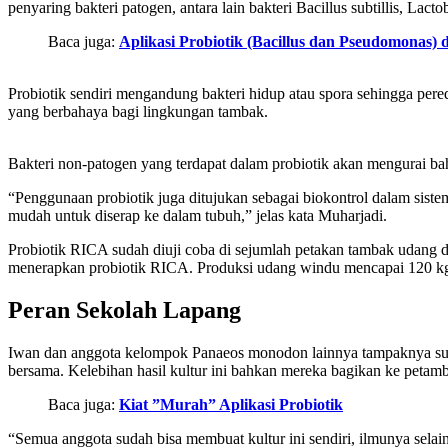
penyaring bakteri patogen, antara lain bakteri Bacillus subtillis, Lact
Baca juga:
Aplikasi Probiotik (Bacillus dan Pseudomonas
Probiotik sendiri mengandung bakteri hidup atau spora sehingga pereda
yang berbahaya bagi lingkungan tambak.
Bakteri non-patogen yang terdapat dalam probiotik akan mengurai ba
“Penggunaan probiotik juga ditujukan sebagai biokontrol dalam sist
mudah untuk diserap ke dalam tubuh,” jelas kata Muharjadi.
Probiotik RICA sudah diuji coba di sejumlah petakan tambak udang d
menerapkan probiotik RICA. Produksi udang windu mencapai 120 kg/
Peran Sekolah Lapang
Iwan dan anggota kelompok Panaeos monodon lainnya tampaknya suda
bersama. Kelebihan hasil kultur ini bahkan mereka bagikan ke petambak
Baca juga:
Kiat ”Murah” Aplikasi Probiotik
“Semua anggota sudah bisa membuat kultur ini sendiri, ilmunya selain 