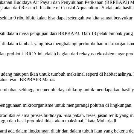
erikanan Budidaya Air Payau dan Penyuluhan Perikanan (BRPBAP3) M
tan dari Research Institute of Coastal Aquaculture. Sudah ada hasil 
sekitar 9 ribu bibit, kalau bisa dapat setengahnya kita sangat bersyuk
sih dalam masa pengujian dari BRPBAP3. Dari 13 petak tambak yang a
i di dalam tambak yang bisa menghalangi pertumbuhan mikroorganisme
obiotik RICA ini adalah bagian dari rekayasa ekosistem agar produkt
udang maupun ikan untuk tumbuh maksimal seperti di habitat aslinya. 
i situs resmi BRPBAP3 Maros.
ubahan sehingga memenuhi daya dukung untuk mendapatkan hasil yang 
i penggunaan mikroorganisme untuk mengurangi polutan di lingkungan.
duksi selama proses budidaya. Sisa pakan, feses, jasad renik yang ma
nggu dan hasil produksi tidak akan maksimal,” kata Muharjadi
mi ada dalam lingkungan di air dan dalam tubuh ikan yang bekerja deng