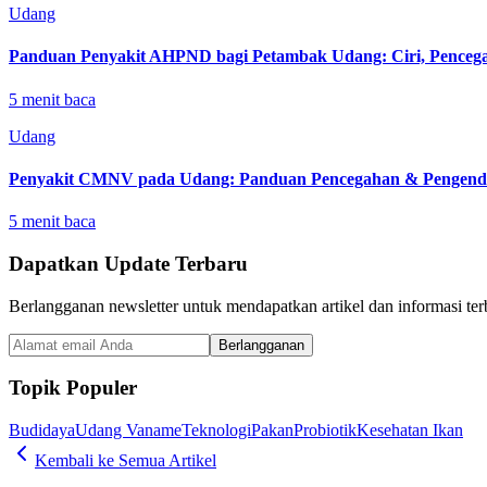
Udang
Panduan Penyakit AHPND bagi Petambak Udang: Ciri, Pencega
5
menit baca
Udang
Penyakit CMNV pada Udang: Panduan Pencegahan & Pengenda
5
menit baca
Dapatkan Update Terbaru
Berlangganan newsletter untuk mendapatkan artikel dan informasi terb
Berlangganan
Topik Populer
Budidaya
Udang Vaname
Teknologi
Pakan
Probiotik
Kesehatan Ikan
Kembali ke Semua Artikel