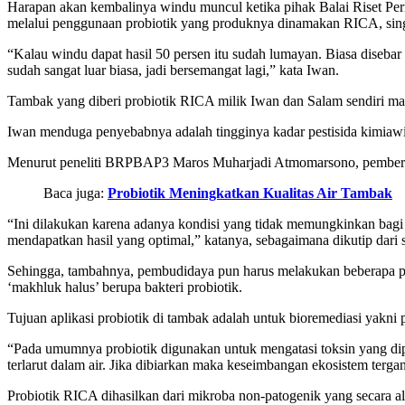
Harapan akan kembalinya windu muncul ketika pihak Balai Riset P
melalui penggunaan probiotik yang produknya dinamakan RICA, singka
“Kalau windu dapat hasil 50 persen itu sudah lumayan. Biasa disebar 
sudah sangat luar biasa, jadi bersemangat lagi,” kata Iwan.
Tambak yang diberi probiotik RICA milik Iwan dan Salam sendiri ma
Iwan menduga penyebabnya adalah tingginya kadar pestisida kimiaw
Menurut peneliti BRPBAP3 Maros Muharjadi Atmomarsono, pemberian pr
Baca juga:
Probiotik Meningkatkan Kualitas Air Tambak
“Ini dilakukan karena adanya kondisi yang tidak memungkinkan bagi 
mendapatkan hasil yang optimal,” katanya, sebagaimana dikutip dar
Sehingga, tambahnya, pembudidaya pun harus melakukan beberapa per
‘makhluk halus’ berupa bakteri probiotik.
Tujuan aplikasi probiotik di tambak adalah untuk bioremediasi yakn
“Pada umumnya probiotik digunakan untuk mengatasi toksin yang dipro
terlarut dalam air. Jika dibiarkan maka keseimbangan ekosistem terga
Probiotik RICA dihasilkan dari mikroba non-patogenik yang secara ala