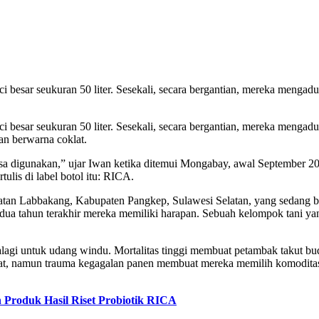
sar seukuran 50 liter. Sesekali, secara bergantian, mereka mengaduk 
sar seukuran 50 liter. Sesekali, secara bergantian, mereka mengaduk 
an berwarna coklat.
a digunakan,” ujar Iwan ketika ditemui Mongabay, awal September 2021 
ulis di label botol itu: RICA.
n Labbakang, Kabupaten Pangkep, Sulawesi Selatan, yang sedang ber
 dua tahun terakhir mereka memiliki harapan. Sebuah kelompok tani y
lagi untuk udang windu. Mortalitas tinggi membuat petambak takut b
ngkat, namun trauma kegagalan panen membuat mereka memilih komodit
Produk Hasil Riset Probiotik RICA