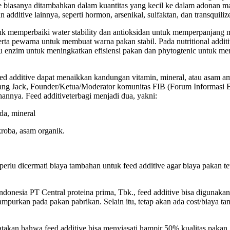
ve biasanya ditambahkan dalam kuantitas yang kecil ke dalam adonan 
n additive lainnya, seperti hormon, arsenikal, sulfaktan, dan transquil
 memperbaiki water stability dan antioksidan untuk memperpanjang m
ta pewarna untuk membuat warna pakan stabil. Pada nutritional additi
itu enzim untuk meningkatkan efisiensi pakan dan phytogtenic untuk me
additive dapat menaikkan kandungan vitamin, mineral, atau asam amin
ng Jack, Founder/Ketua/Moderator komunitas FIB (Forum Informasi Bud
hannya. Feed additiveterbagi menjadi dua, yakni:
da, mineral
ikroba, asam organik.
rlu dicermati biaya tambahan untuk feed additive agar biaya pakan tet
onesia PT Central proteina prima, Tbk., feed additive bisa digunakan
purkan pada pakan pabrikan. Selain itu, tetap akan ada cost/biaya tamb
an bahwa feed additive bisa menyiasati hampir 50% kualitas pakan, 