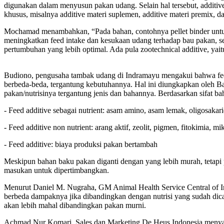
digunakan dalam menyusun pakan udang. Selain hal tersebut, additi
khusus, misalnya additive materi suplemen, additive materi premix, da
Mochamad menambahkan, “Pada bahan, contohnya pellet binder untuk
meningkatkan feed intake dan kesukaan udang terhadap bau pakan, ser
pertumbuhan yang lebih optimal. Ada pula zootechnical additive, ya
Budiono, pengusaha tambak udang di Indramayu mengakui bahwa feed 
berbeda-beda, tergantung kebutuhannya. Hal ini diungkapkan oleh Ba
pakan/nutrisinya tergantung jenis dan bahannya. Berdasarkan sifat ba
- Feed additive sebagai nutrient: asam amino, asam lemak, oligosakari
- Feed additive non nutrient: arang aktif, zeolit, pigmen, fitokimia, m
- Feed additive: biaya produksi pakan bertambah
Meskipun bahan baku pakan diganti dengan yang lebih murah, tetapi pe
masukan untuk dipertimbangkan.
Menurut Daniel M. Nugraha, GM Animal Health Service Central of Ind
berbeda dampaknya jika dibandingkan dengan nutrisi yang sudah dicam
akan lebih mahal dibandingkan pakan murni.
Achmad Nur Komari, Sales dan Marketing De Heus Indonesia,menyatak