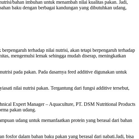
utrisi/bahan imbuhan untuk menambah nilai kualitas pakan. Jadi,
knya bahan baku dengan berbagai kandungan yang dibutuhkan udang,
erpengaruh terhadap nilai nutrisi, akan tetapi berpengaruh terhadap
unitas, mengemulsi lemak sehingga mudah diserap, meningkatkan
risi pada pakan. Pada dasarnya feed additive digunakan untuk
i nilai nutrisi pakan. Tergantung dari fungsi additive tersebut,
chnical Expert Manager – Aquaculture, PT. DSM Nutritional Products
orma pakan udang.
mpuan udang untuk memanfaatkan protein yang berasal dari bahan
fosfor dalam bahan baku pakan yang berasal dari nabati.Jadi, bisa