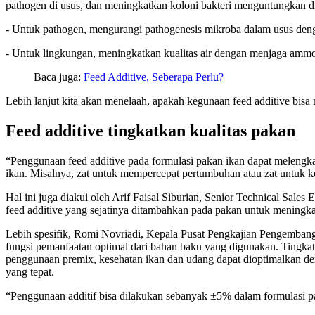
pathogen di usus, dan meningkatkan koloni bakteri menguntungkan di
- Untuk pathogen, mengurangi pathogenesis mikroba dalam usus den
- Untuk lingkungan, meningkatkan kualitas air dengan menjaga ammo
Baca juga:
Feed Additive, Seberapa Perlu?
Lebih lanjut kita akan menelaah, apakah kegunaan feed additive bisa m
Feed additive tingkatkan kualitas pakan
“Penggunaan feed additive pada formulasi pakan ikan dapat melengkapi
ikan. Misalnya, zat untuk mempercepat pertumbuhan atau zat untuk 
Hal ini juga diakui oleh Arif Faisal Siburian, Senior Technical Sal
feed additive yang sejatinya ditambahkan pada pakan untuk meningkatk
Lebih spesifik, Romi Novriadi, Kepala Pusat Pengkajian Pengemban
fungsi pemanfaatan optimal dari bahan baku yang digunakan. Tingkat 
penggunaan premix, kesehatan ikan dan udang dapat dioptimalkan den
yang tepat.
“Penggunaan additif bisa dilakukan sebanyak ±5% dalam formulasi p