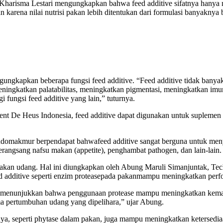
Kharisma Lestari mengungkapkan bahwa feed additive sifatnya hanya n
pakan karena nilai nutrisi pakan lebih ditentukan dari formulasi banya
gkapkan beberapa fungsi feed additive. “Feed additive tidak banyak b
meningkatkan palatabilitas, meningkatkan pigmentasi, meningkatkan im
i fungsi feed additive yang lain,” tuturnya.
e Heus Indonesia, feed additive dapat digunakan untuk suplemen nut
makmur berpendapat bahwafeed additive sangat berguna untuk menyiasat
angsang nafsu makan (appetite), penghambat pathogen, dan lain-lain.
 pakan udang. Hal ini diungkapkan oleh Abung Maruli Simanjuntak, Te
 additive seperti enzim proteasepada pakanmampu meningkatkan perf
ngan menunjukkan bahwa penggunaan protease mampu meningkatkan kema
a pertumbuhan udang yang dipelihara,” ujar Abung.
 seperti phytase dalam pakan, juga mampu meningkatkan ketersediaan 