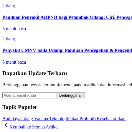
Udang
Panduan Penyakit AHPND bagi Petambak Udang: Ciri, Pencega
5
menit baca
Udang
Penyakit CMNV pada Udang: Panduan Pencegahan & Pengenda
5
menit baca
Dapatkan Update Terbaru
Berlangganan newsletter untuk mendapatkan artikel dan informasi terb
Berlangganan
Topik Populer
Budidaya
Udang Vaname
Teknologi
Pakan
Probiotik
Kesehatan Ikan
Kembali ke Semua Artikel