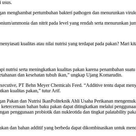
 usus.
gan menghambat pertumbuhan bakteri pathogen dan menurunkan virule
nium/ammonia dan nitrit pada level yang rendah serta menurunkan jum
enyiasati kualitas atau nilai nutrisi yang terdapat pada pakan? Mari kit
 nutrisi serta meningkatkan kualitas pakan karena penambahan suatu za
ketahanan dan kesehatan tubuh ikan,” ungkap Ujang Komarudin.
es Executive, PT Behn Meyer Chemicals Feed. “Additive tentu dapat men
an kualitas pakan,” tutur Arif.
gan Pakan dan Nutrisi IkanPoliteknik Ahli Usaha Perikanan mengemu
ketercernaan bahan baku pakan dapat ditingkatkan melalui penggunaan 
gan penggunaan probiotik dan nukleotida dan tingkat palatability paka
akan dan bahan additif yang berbeda dapat dikombinasikan untuk menca