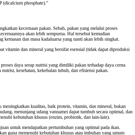
 (dicalcium phosphate).”
gkatkan kecernaan pakan. Sebab, pakan yang melalui proses
ecernaannya akan lebih sempurna. Hal tersebut kemudian
ng kemasan dan masa kadaluarsa yang nanti akan lebih singkat.
 vitamin dan mineral yang bersifat esensial (tidak dapat diproduksi
roses daya serap nutrisi yang dimiliki pakan terhadap daya cerna
trisi, kesehatan, kekebalan tubuh, dan efisiensi pakan.
eningkatkan kualitas, baik protein, vitamin, dan mineral, bukan
n udang, menunjang udang vannamei dapat tumbuh secara optimal, dan
nuhi kebutuhan khusus (enzim, probiotik, dan lain-lain).
juan untuk mendapatkan pertumbuhan yang optimal pada ikan.
zi pakan guna memenuhi kebutuhan khusus atau imbuhan yang umum