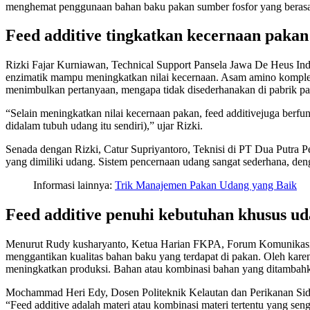
menghemat penggunaan bahan baku pakan sumber fosfor yang berasal
Feed additive tingkatkan kecernaan pakan
Rizki Fajar Kurniawan, Technical Support Pansela Jawa De Heus I
enzimatik mampu meningkatkan nilai kecernaan. Asam amino komplek
menimbulkan pertanyaan, mengapa tidak disederhanakan di pabrik pak
“Selain meningkatkan nilai kecernaan pakan, feed additivejuga berfu
didalam tubuh udang itu sendiri),” ujar Rizki.
Senada dengan Rizki, Catur Supriyantoro, Teknisi di PT Dua Putra P
yang dimiliki udang. Sistem pencernaan udang sangat sederhana, den
Informasi lainnya:
Trik Manajemen Pakan Udang yang Baik
Feed additive penuhi kebutuhan khusus u
Menurut Rudy kusharyanto, Ketua Harian FKPA, Forum Komunikasi Pra
menggantikan kualitas bahan baku yang terdapat di pakan. Oleh kar
meningkatkan produksi. Bahan atau kombinasi bahan yang ditambahkan
Mochammad Heri Edy, Dosen Politeknik Kelautan dan Perikanan Sid
“Feed additive adalah materi atau kombinasi materi tertentu yang 