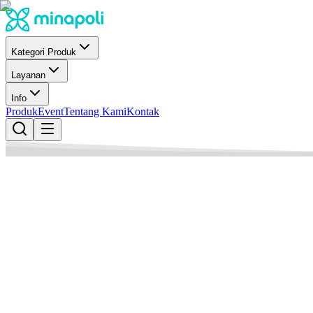
Kategori Produk
Layanan
Info
Produk
Event
Tentang Kami
Kontak
Minapoli
Penulis