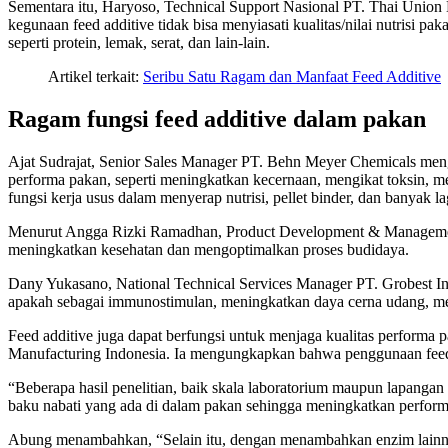
Sementara itu, Haryoso, Technical Support Nasional PT. Thai Union 
kegunaan feed additive tidak bisa menyiasati kualitas/nilai nutrisi 
seperti protein, lemak, serat, dan lain-lain.
Artikel terkait:
Seribu Satu Ragam dan Manfaat Feed Additive
Ragam fungsi feed additive dalam pakan
Ajat Sudrajat, Senior Sales Manager PT. Behn Meyer Chemicals mengun
performa pakan, seperti meningkatkan kecernaan, mengikat toksin, 
fungsi kerja usus dalam menyerap nutrisi, pellet binder, dan banyak lag
Menurut Angga Rizki Ramadhan, Product Development & Management D
meningkatkan kesehatan dan mengoptimalkan proses budidaya.
Dany Yukasano, National Technical Services Manager PT. Grobest Indo
apakah sebagai immunostimulan, meningkatkan daya cerna udang, mer
Feed additive juga dapat berfungsi untuk menjaga kualitas performa
Manufacturing Indonesia. Ia mengungkapkan bahwa penggunaan feed
“Beberapa hasil penelitian, baik skala laboratorium maupun lapa
baku nabati yang ada di dalam pakan sehingga meningkatkan perform
Abung menambahkan, “Selain itu, dengan menambahkan enzim lainnya,