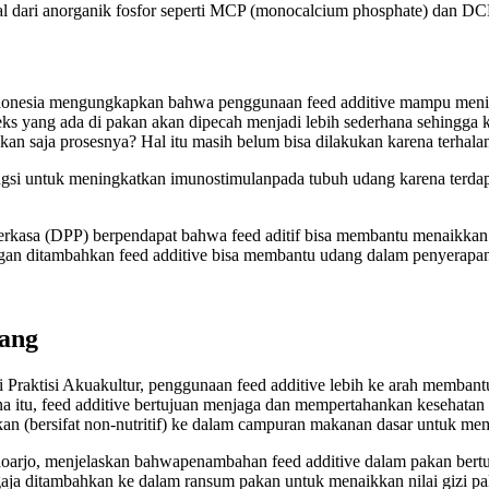
 dari anorganik fosfor seperti MCP (monocalcium phosphate) dan DCP
ndonesia mengungkapkan bahwa penggunaan feed additive mampu menin
s yang ada di pakan akan dipecah menjadi lebih sederhana sehingga k
an saja prosesnya? Hal itu masih belum bisa dilakukan karena terhala
ngsi untuk meningkatkan imunostimulanpada tubuh udang karena terdapat
erkasa (DPP) berpendapat bahwa feed aditif bisa membantu menaikkan p
gan ditambahkan feed additive bisa membantu udang dalam penyerapan nu
dang
ktisi Akuakultur, penggunaan feed additive lebih ke arah membantu m
ena itu, feed additive bertujuan menjaga dan mempertahankan kesehata
 (bersifat non-nutritif) ke dalam campuran makanan dasar untuk meme
oarjo, menjelaskan bahwapenambahan feed additive dalam pakan bertu
sengaja ditambahkan ke dalam ransum pakan untuk menaikkan nilai gi