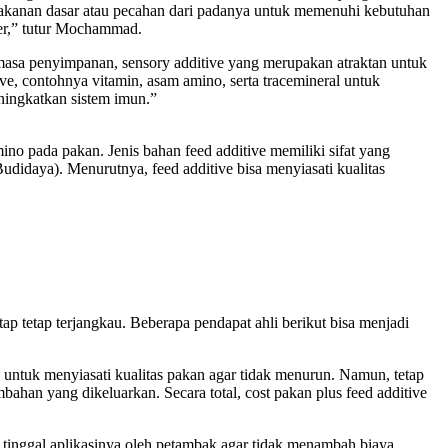
makanan dasar atau pecahan dari padanya untuk memenuhi kebutuhan
izer,” tutur Mochammad.
asa penyimpanan, sensory additive yang merupakan atraktan untuk
ve, contohnya vitamin, asam amino, serta tracemineral untuk
ningkatkan sistem imun.”
o pada pakan. Jenis bahan feed additive memiliki sifat yang
idaya). Menurutnya, feed additive bisa menyiasati kualitas
ap tetap terjangkau. Beberapa pendapat ahli berikut bisa menjadi
 untuk menyiasati kualitas pakan agar tidak menurun. Namun, tetap
ahan yang dikeluarkan. Secara total, cost pakan plus feed additive
tinggal aplikasinya oleh petambak agar tidak menambah biaya