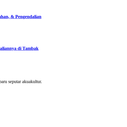
han, & Pengendalian
liannya di Tambak
aru seputar akuakultur.