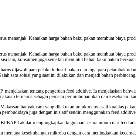
 terus menanjak. Kenaikan harga bahan baku pakan membuat biaya pro
 terus menanjak. Kenaikan harga bahan baku pakan membuat biaya pro
 sisi lain, konsumen juga semakin menuntut bahan baku pakan berkual
arus dijawab para pelaku industri pakan dan juga para petambak udan
lah satu solusi yang saat ini dilakukan dan menjadi bahan perbincang
enjelaskan tentang pengertian feed additive. Ia menjelaskan bahwa f
makaian terutama sebagai pemacu pertumbuhan ikan dan kesehatan ikan
kassar, banyak cara yang dilakukan untuk menyiasati kualitas pakan,
pa pembudidaya juga dengan inisiatif sendiri menggunakan feed additiv
 BPBAP Takalar mengungkapkan kegunaan secara umum dari feed addi
dan menjaga keseimbangan mikroba dengan cara meningkatkan kecerna