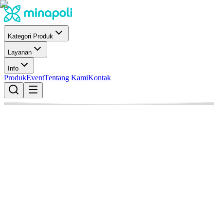
Kategori Produk
Layanan
Info
Produk
Event
Tentang Kami
Kontak
Minapoli
Penulis