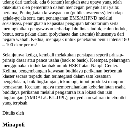
udang dari tambak, ada 6 (enam) langkah atau upaya yang telah
dilakukan oleh pemerintah dalam mencegah penyakit ini yaitu:
pertama, Peningkatan kewaspadaan (public awareness) terhadap
gejala-gejala serta cara penanganan EMS/AHPND melalui
sosialisasi, peningkatan kapasitas pengujian laboratorium serta
meningkatkan pengawasan terhadap lalu lintas induk, calon induk,
benur, serta pakan alami (polychaeta dan artemia) khususnya dari
negara wabah. Kedua, mengajak untuk penebaran benur intensif 80
– 100 ekor per m2.
Selanjutnya ketiga, kembali melakukan persiapan seperti prinsip-
prinsip dasar atau panca usaha (back to basic). Keempat, pelarangan
menggunakan induk tambak untuk HSRT atau Naupli Center.
Kelima, pengembangan kawasan budidaya perikanan berbentuk
klaster secara terpadu dan terintegrasi dalam satu kesatuan
pengelolaan, baik lingkungan, teknologi, input produksi maupun
pemasaran. Keenam, upaya mempertahankan keberlanjutan usaha
budidaya perikanan melalui pengaturan izin lokasi dan izin
lingkungan (AMDAL/UKL-UPL), penyediaan saluran inlet/outlet
yang terpisah.
Ditulis oleh
Minapoli