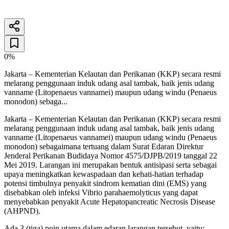
26 Desember 2025
3
menit baca
0%
Jakarta – Kementerian Kelautan dan Perikanan (KKP) secara resmi
melarang penggunaan induk udang asal tambak, baik jenis udang
vanname (Litopenaeus vannamei) maupun udang windu (Penaeus
monodon) sebaga...
Jakarta – Kementerian Kelautan dan Perikanan (KKP) secara resmi
melarang penggunaan induk udang asal tambak, baik jenis udang
vanname (Litopenaeus vannamei) maupun udang windu (Penaeus
monodon) sebagaimana tertuang dalam Surat Edaran Direktur
Jenderal Perikanan Budidaya Nomor 4575/DJPB/2019 tanggal 22
Mei 2019. Larangan ini merupakan bentuk antisipasi serta sebagai
upaya meningkatkan kewaspadaan dan kehati-hatian terhadap
potensi timbulnya penyakit sindrom kematian dini (EMS) yang
disebabkan oleh infeksi Vibrio parahaemolyticus yang dapat
menyebabkan penyakit Acute Hepatopancreatic Necrosis Disease
(AHPND).
Ada 3 (tiga) poin utama dalam edaran larangan tersebut, yaitu: