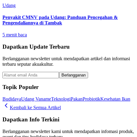
Udang
Penyakit CMNV pada Udang: Panduan Pencegahan &
Pengendaliannya di Tambak
5
menit baca
Dapatkan Update Terbaru
Berlangganan newsletter untuk mendapatkan artikel dan informasi
terbaru seputar akuakultur.
Berlangganan
Topik Populer
Budidaya
Udang Vaname
Teknologi
Pakan
Probiotik
Kesehatan Ikan
Kembali ke Semua Artikel
Dapatkan Info Terkini
Berlangganan newsletter kami untuk mendapatkan infomasi produk,
event dan tips budidaya terbaru.