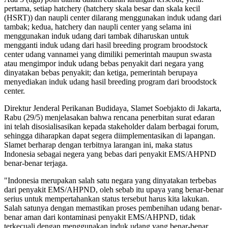
pertama, setiap hatchery (hatchery skala besar dan skala kecil
(HSRT)) dan naupli center dilarang menggunakan induk udang dari
tambak; kedua, hatchery dan naupli center yang selama ini
menggunakan induk udang dari tambak diharuskan untuk
mengganti induk udang dari hasil breeding program broodstock
center udang vannamei yang dimiliki pemerintah maupun swasta
atau mengimpor induk udang bebas penyakit dari negara yang
dinyatakan bebas penyakit; dan ketiga, pemerintah berupaya
menyediakan induk udang hasil breeding program dari broodstock
center.
Direktur Jenderal Perikanan Budidaya, Slamet Soebjakto di Jakarta,
Rabu (29/5) menjelasakan bahwa rencana penerbitan surat edaran
ini telah disosialisasikan kepada stakeholder dalam berbagai forum,
sehingga diharapkan dapat segera diimplementasikan di lapangan.
Slamet berharap dengan terbitnya larangan ini, maka status
Indonesia sebagai negera yang bebas dari penyakit EMS/AHPND
benar-benar terjaga.
"Indonesia merupakan salah satu negara yang dinyatakan terbebas
dari penyakit EMS/AHPND, oleh sebab itu upaya yang benar-benar
serius untuk mempertahankan status tersebut harus kita lakukan.
Salah satunya dengan memastikan proses pembenihan udang benar-
benar aman dari kontaminasi penyakit EMS/AHPND, tidak
terkecuali dengan menggunakan induk udang yang benar-benar