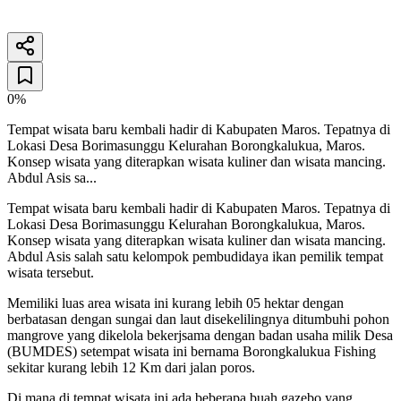
26 Desember 2025
2
menit baca
0%
Tempat wisata baru kembali hadir di Kabupaten Maros. Tepatnya di
Lokasi Desa Borimasunggu Kelurahan Borongkalukua, Maros.
Konsep wisata yang diterapkan wisata kuliner dan wisata mancing.
Abdul Asis sa...
Tempat wisata baru kembali hadir di Kabupaten Maros. Tepatnya di
Lokasi Desa Borimasunggu Kelurahan Borongkalukua, Maros.
Konsep wisata yang diterapkan wisata kuliner dan wisata mancing.
Abdul Asis salah satu kelompok pembudidaya ikan pemilik tempat
wisata tersebut.
Memiliki luas area wisata ini kurang lebih 05 hektar dengan
berbatasan dengan sungai dan laut disekelilingnya ditumbuhi pohon
mangrove yang dikelola bekerjsama dengan badan usaha milik Desa
(BUMDES) setempat wisata ini bernama Borongkalukua Fishing
sekitar kurang lebih 12 Km dari jalan poros.
Di mana di tempat wisata ini ada beberapa buah gazebo yang