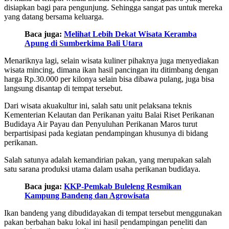
disiapkan bagi para pengunjung. Sehingga sangat pas untuk mereka
yang datang bersama keluarga.
Baca juga:
Melihat Lebih Dekat Wisata Keramba
Apung di Sumberkima Bali Utara
Menariknya lagi, selain wisata kuliner pihaknya juga menyediakan
wisata mincing, dimana ikan hasil pancingan itu ditimbang dengan
harga Rp.30.000 per kilonya selain bisa dibawa pulang, juga bisa
langsung disantap di tempat tersebut.
Dari wisata akuakultur ini, salah satu unit pelaksana teknis
Kementerian Kelautan dan Perikanan yaitu Balai Riset Perikanan
Budidaya Air Payau dan Penyuluhan Perikanan Maros turut
berpartisipasi pada kegiatan pendampingan khusunya di bidang
perikanan.
Salah satunya adalah kemandirian pakan, yang merupakan salah
satu sarana produksi utama dalam usaha perikanan budidaya.
Baca juga:
KKP-Pemkab Buleleng Resmikan
Kampung Bandeng dan Agrowisata
Ikan bandeng yang dibudidayakan di tempat tersebut menggunakan
pakan berbahan baku lokal ini hasil pendampingan peneliti dan