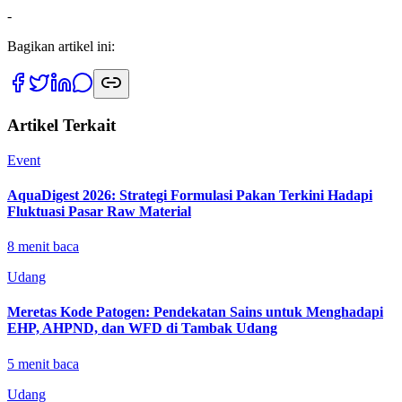
-
Bagikan artikel ini:
Artikel Terkait
Event
AquaDigest 2026: Strategi Formulasi Pakan Terkini Hadapi
Fluktuasi Pasar Raw Material
8
menit baca
Udang
Meretas Kode Patogen: Pendekatan Sains untuk Menghadapi
EHP, AHPND, dan WFD di Tambak Udang
5
menit baca
Udang