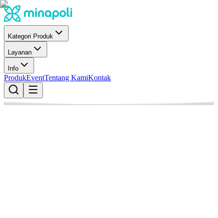
Kategori Produk
Layanan
Info
Produk
Event
Tentang Kami
Kontak
Minapoli
Penulis