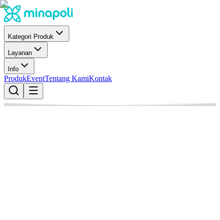
Kategori Produk
Layanan
Info
Produk
Event
Tentang Kami
Kontak
Minapoli
Penulis