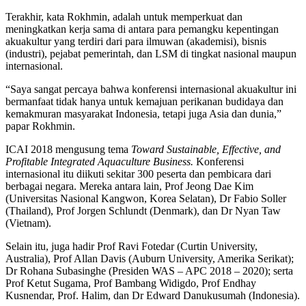
Terakhir, kata Rokhmin, adalah untuk memperkuat dan
meningkatkan kerja sama di antara para pemangku kepentingan
akuakultur yang terdiri dari para ilmuwan (akademisi), bisnis
(industri), pejabat pemerintah, dan LSM di tingkat nasional maupun
internasional.
“Saya sangat percaya bahwa konferensi internasional akuakultur ini
bermanfaat tidak hanya untuk kemajuan perikanan budidaya dan
kemakmuran masyarakat Indonesia, tetapi juga Asia dan dunia,”
papar Rokhmin.
ICAI 2018 mengusung tema
Toward Sustainable, Effective, and
Profitable Integrated Aquaculture Business.
Konferensi
internasional itu diikuti sekitar 300 peserta dan pembicara dari
berbagai negara. Mereka antara lain, Prof Jeong Dae Kim
(Universitas Nasional Kangwon, Korea Selatan), Dr Fabio Soller
(Thailand), Prof Jorgen Schlundt (Denmark), dan Dr Nyan Taw
(Vietnam).
Selain itu, juga hadir Prof Ravi Fotedar (Curtin University,
Australia), Prof Allan Davis (Auburn University, Amerika Serikat);
Dr Rohana Subasinghe (Presiden WAS – APC 2018 – 2020); serta
Prof Ketut Sugama, Prof Bambang Widigdo, Prof Endhay
Kusnendar, Prof. Halim, dan Dr Edward Danukusumah (Indonesia).