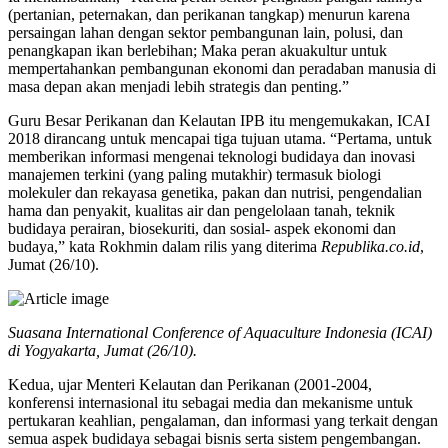
(pertanian, peternakan, dan perikanan tangkap) menurun karena
persaingan lahan dengan sektor pembangunan lain, polusi, dan
penangkapan ikan berlebihan; Maka peran akuakultur untuk
mempertahankan pembangunan ekonomi dan peradaban manusia di
masa depan akan menjadi lebih strategis dan penting.”
Guru Besar Perikanan dan Kelautan IPB itu mengemukakan, ICAI
2018 dirancang untuk mencapai tiga tujuan utama. “Pertama, untuk
memberikan informasi mengenai teknologi budidaya dan inovasi
manajemen terkini (yang paling mutakhir) termasuk biologi
molekuler dan rekayasa genetika, pakan dan nutrisi, pengendalian
hama dan penyakit, kualitas air dan pengelolaan tanah, teknik
budidaya perairan, biosekuriti, dan sosial- aspek ekonomi dan
budaya,” kata Rokhmin dalam rilis yang diterima
Republika.co.id
,
Jumat (26/10).
Suasana International Conference of Aquaculture Indonesia (ICAI)
di Yogyakarta, Jumat (26/10).
Kedua, ujar Menteri Kelautan dan Perikanan (2001-2004,
konferensi internasional itu sebagai media dan mekanisme untuk
pertukaran keahlian, pengalaman, dan informasi yang terkait dengan
semua aspek budidaya sebagai bisnis serta sistem pengembangan.