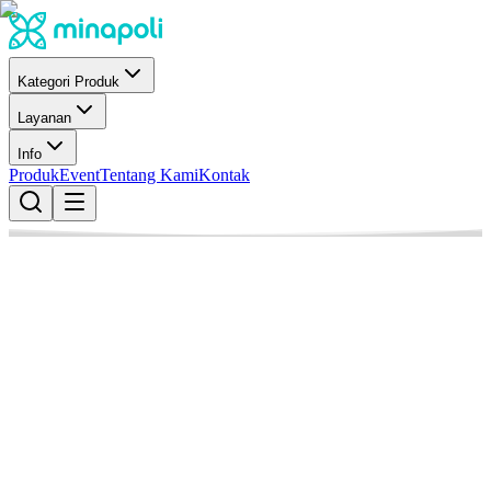
Kategori Produk
Layanan
Info
Produk
Event
Tentang Kami
Kontak