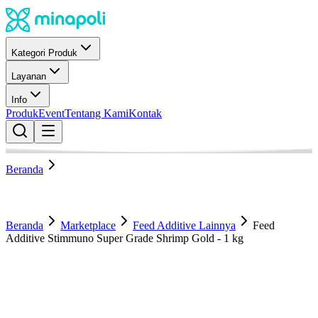
Kategori Produk
Layanan
Info
Produk
Event
Tentang Kami
Kontak
Beranda
Beranda
Marketplace
Feed Additive Lainnya
Feed
Additive Stimmuno Super Grade Shrimp Gold - 1 kg