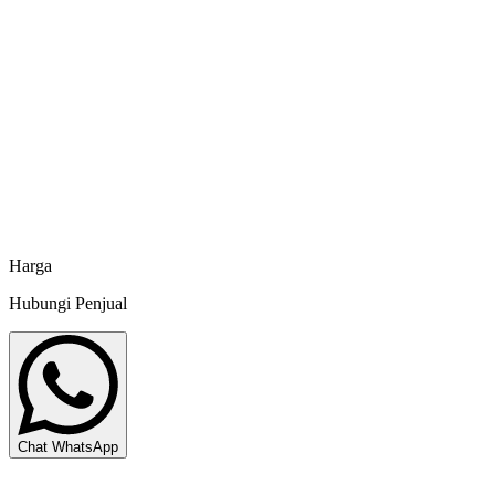
Chat sekarang
KKP RI No. D 2307732 PBS
Feed Addictive Fast Grow Aquatic - 1 kg
Takeshu
Harga
Hubungi Penjual
Chat WhatsApp