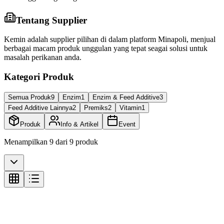
Tentang Supplier
Kemin adalah supplier pilihan di dalam platform Minapoli, menjual
berbagai macam produk unggulan yang tepat seagai solusi untuk
masalah perikanan anda.
Kategori Produk
Semua Produk
9
Enzim
1
Enzim & Feed Additive
3
Feed Additive Lainnya
2
Premiks
2
Vitamin
1
Produk
Info & Artikel
Event
Menampilkan
9
dari
9
produk
Vitamin
Vitamin Vibrell C Kemin - 25 kg