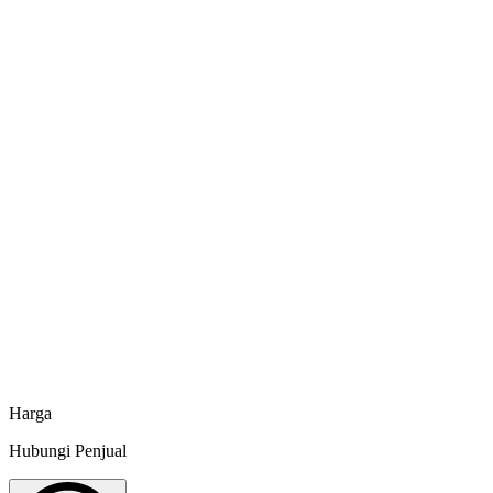
Informasi Produk
Spesifikasi dan info tambahan
Butuh penawaran khusus atau jumlah besar?
Hubungi CS Minapoli langsung via WhatsApp untuk mendapatkan harga
Chat sekarang
Harga
Hubungi Penjual