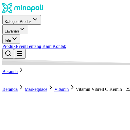
Kategori Produk
Layanan
Info
Produk
Event
Tentang Kami
Kontak
Beranda
Beranda
Marketplace
Vitamin
Vitamin Vibrell C Kemin - 2