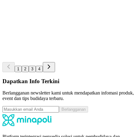
pcs
4.5
|
Terjual
1
KKP RI No. I 2302692 PBC
Mineral
Mineral Sano Coral - 1 L
Rp 315.000
pcs
4.5
|
Terjual
1
1
2
3
4
Dapatkan Info Terkini
Berlangganan newsletter kami untuk mendapatkan infomasi produk,
event dan tips budidaya terbaru.
Berlangganan
Platform terintegrasi penyedia solusi untuk pembudidaya dan