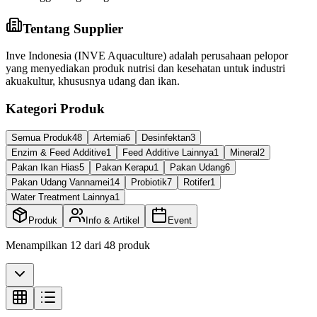
Tentang Supplier
Inve Indonesia (INVE Aquaculture) adalah perusahaan pelopor
yang menyediakan produk nutrisi dan kesehatan untuk industri
akuakultur, khususnya udang dan ikan.
Kategori Produk
Semua Produk
48
Artemia
6
Desinfektan
3
Enzim & Feed Additive
1
Feed Additive Lainnya
1
Mineral
2
Pakan Ikan Hias
5
Pakan Kerapu
1
Pakan Udang
6
Pakan Udang Vannamei
14
Probiotik
7
Rotifer
1
Water Treatment Lainnya
1
Produk
Info & Artikel
Event
Menampilkan
12
dari
48
produk