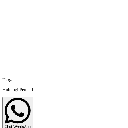
Inve Indonesia
Artemia Cysts Biru - 425 g
Inve Indonesia
KKP RI No. AR 2541102021
Artemia IL - 425 g
Inve Indonesia
Harga
Hubungi Penjual
Chat WhatsApp