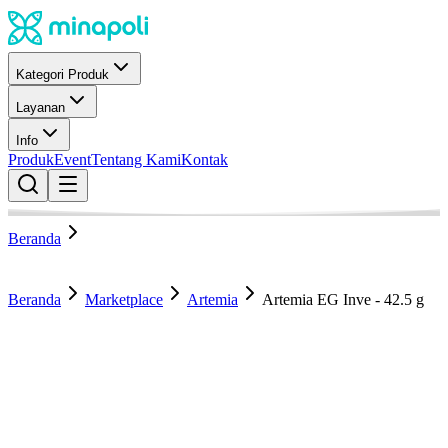
Kategori Produk
Layanan
Info
Produk
Event
Tentang Kami
Kontak
Beranda
Beranda
Marketplace
Artemia
Artemia EG Inve - 42.5 g