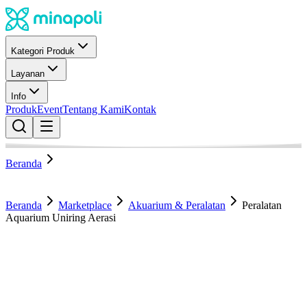
Kategori Produk
Layanan
Info
Produk
Event
Tentang Kami
Kontak
Beranda
Beranda
Marketplace
Akuarium & Peralatan
Peralatan
Aquarium Uniring Aerasi