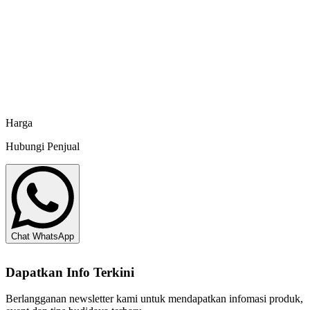
Kran Sambungan Selang Aerasi Kuning
Minapoli
Akuarium Ultra White Glass Aquajaya
Minapoli
Harga
Hubungi Penjual
Chat WhatsApp
Dapatkan Info Terkini
Berlangganan newsletter kami untuk mendapatkan infomasi produk,