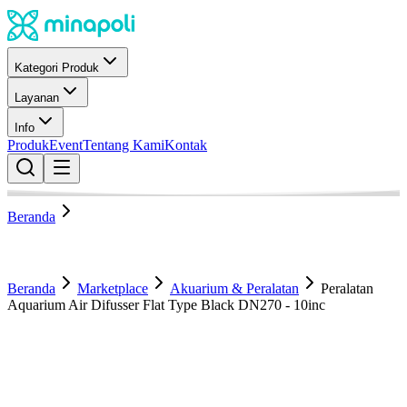
Kategori Produk
Layanan
Info
Produk
Event
Tentang Kami
Kontak
Beranda
Beranda
Marketplace
Akuarium & Peralatan
Peralatan
Aquarium Air Difusser Flat Type Black DN270 - 10inc