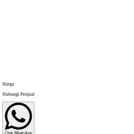
Minapoli
Peralatan Aquarium Uniring Aerasi
Minapoli
Kran Sambungan Selang Aerasi Kuning
Minapoli
Akuarium Ultra White Glass Aquajaya
Minapoli
Harga
Hubungi Penjual
Chat WhatsApp