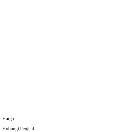
Kipas Kincir Air Yi Yuan 1 HP 3 Phase
Minapoli
Kincir Air Minipadd 1/2 HP 1 Phase
Minapoli
Kincir Air Minipadd 3/4 HP 1 Phase
Minapoli
Pelampung Kincir Air Yi Yuan
Minapoli
Harga
Hubungi Penjual