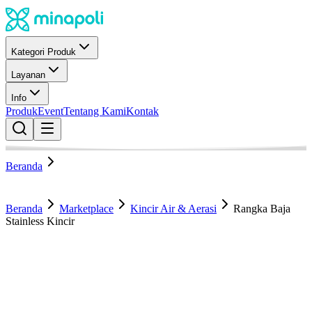
Kategori Produk
Layanan
Info
Produk
Event
Tentang Kami
Kontak
Beranda
Beranda
Marketplace
Kincir Air & Aerasi
Rangka Baja
Stainless Kincir