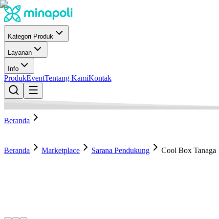
Kategori Produk
Layanan
Info
Produk
Event
Tentang Kami
Kontak
Beranda
Beranda
Marketplace
Sarana Pendukung
Cool Box Tanaga 