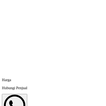
Alat Ukur ORP Meter Lutron ORP-213
Minapoli
Gearbox Nylon Mech Seal
Minapoli
Cool Box Tanaga 300 L
Minapoli
Cool Box Tanaga 220 L
Minapoli
Harga
Hubungi Penjual