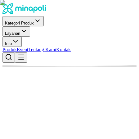
Kategori Produk
Layanan
Info
Produk
Event
Tentang Kami
Kontak
Minapoli
Penulis