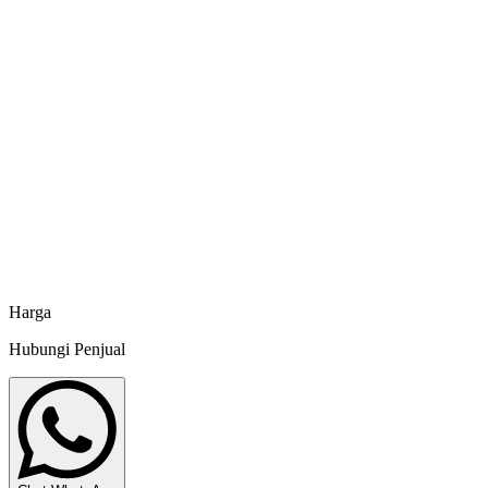
Aquatec
Jaring Budidaya Tanpa Simpul 8626H24F2 Aquatec
Aquatec
Jaring Budidaya Tanpa Simpul 8610B20F2 Aquatec
Aquatec
Jaring Budidaya Tanpa Simpul 8614H24F2 Aquatec
Aquatec
Harga
Hubungi Penjual