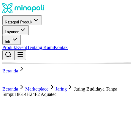
Kategori Produk
Layanan
Info
Produk
Event
Tentang Kami
Kontak
Beranda
Beranda
Marketplace
Jaring
Jaring Budidaya Tanpa
Simpul 8614H24F2 Aquatec