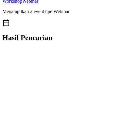
Workshop
Webinar
Menampilkan
2
event
tipe
Webinar
Hasil Pencarian
Kerjasama Event
Ingin Bikin Event?
Mari kolaborasi dengan Minapoli untuk menjangkau pelaku usaha
industri akuakultur di Indonesia. Kami siap membantu Anda mulai