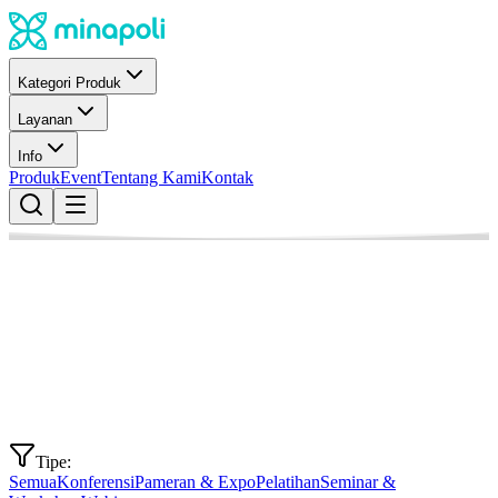
Kategori Produk
Layanan
Info
Produk
Event
Tentang Kami
Kontak
Tipe:
Semua
Konferensi
Pameran & Expo
Pelatihan
Seminar &