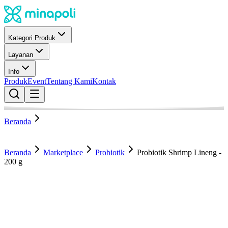
Kategori Produk
Layanan
Info
Produk
Event
Tentang Kami
Kontak
Beranda
Beranda
Marketplace
Probiotik
Probiotik Shrimp Lineng -
200 g