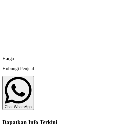
harga terbaik, informasi ketersediaan, dan estimasi pengiriman ke
lokasi Anda.
Chat sekarang
Harga
Hubungi Penjual
Chat WhatsApp
Dapatkan Info Terkini