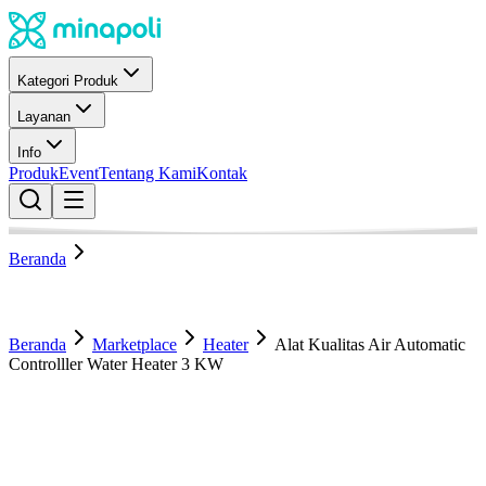
Kategori Produk
Layanan
Info
Produk
Event
Tentang Kami
Kontak
Beranda
Beranda
Marketplace
Heater
Alat Kualitas Air Automatic
Controlller Water Heater 3 KW