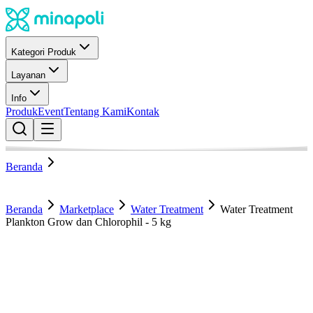
Kategori Produk
Layanan
Info
Produk
Event
Tentang Kami
Kontak
Beranda
Beranda
Marketplace
Water Treatment
Water Treatment
Plankton Grow dan Chlorophil - 5 kg