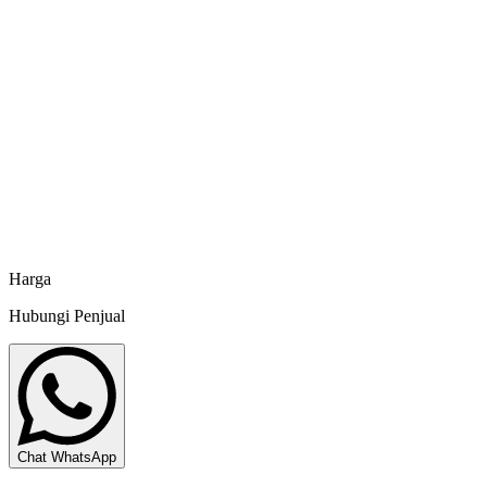
Chat sekarang
KKP RI No. D 2206615 FTS
Probiotik Phosblock - 1 kg
Takeshu
Harga
Hubungi Penjual
Chat WhatsApp