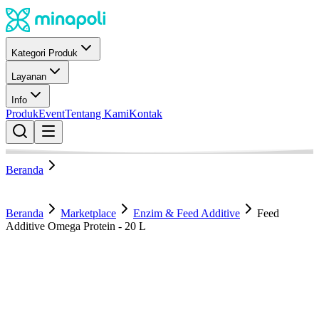
Kategori Produk
Layanan
Info
Produk
Event
Tentang Kami
Kontak
Beranda
Beranda
Marketplace
Enzim & Feed Additive
Feed
Additive Omega Protein - 20 L