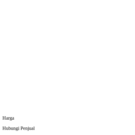
Informasi Produk
Spesifikasi dan info tambahan
Butuh penawaran khusus atau jumlah besar?
Hubungi CS Minapoli langsung via WhatsApp untuk mendapatkan harga
Chat sekarang
Harga
Hubungi Penjual