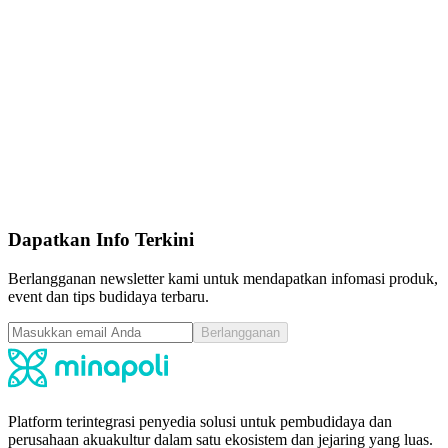
Call for Price
pcs
4.5
|
Terjual
1
Water Treatment
Water Treatment Hidrogen Peroksida 50% H2O2
Solvay - 35 kg
Call for Price
pcs
4.5
|
Terjual
1
Dapatkan Info Terkini
Berlangganan newsletter kami untuk mendapatkan infomasi produk,
event dan tips budidaya terbaru.
Berlangganan
Platform terintegrasi penyedia solusi untuk pembudidaya dan
perusahaan akuakultur dalam satu ekosistem dan jejaring yang luas.