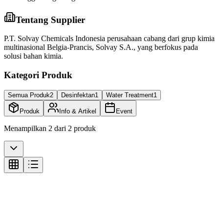
Tentang Supplier
P.T. Solvay Chemicals Indonesia perusahaan cabang dari grup kimia
multinasional Belgia-Prancis, Solvay S.A., yang berfokus pada
solusi bahan kimia.
Kategori Produk
Semua Produk
2
Desinfektan
1
Water Treatment
1
Produk
Info & Artikel
Event
Menampilkan
2
dari
2
produk
Desinfektan
Desinfektan Aqualisan - 22 kg