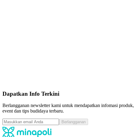
Vaksin Ikan Aquavac Strep Si MSD
Call for Price
pcs
4.5
|
Terjual
1
KKP RII 2107166-P1BKC
Vaksin
Vaksin Ikan Aquavac Strep Sa MSD
Call for Price
pcs
4.5
|
Terjual
1
Dapatkan Info Terkini
Berlangganan newsletter kami untuk mendapatkan infomasi produk,
event dan tips budidaya terbaru.
Berlangganan