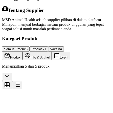
Tentang Supplier
MSD Animal Health adalah supplier pilihan di dalam platform
Minapoli, menjual berbagai macam produk unggulan yang tepat
seagai solusi untuk masalah perikanan anda.
Kategori Produk
Semua Produk
5
Probiotik
1
Vaksin
4
Produk
Info & Artikel
Event
Menampilkan
5
dari
5
produk
DKP RI No. I 0711081 PbBS
Probiotik