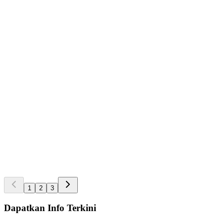
Rp 1.450.000
pcs
4.5
|
Terjual
1
Alat Kualitas Air
Alat Kualitas Air Kit Uji Amonia Monitor
Rp 450.000
pcs
4.5
|
Terjual
1
Alat Kualitas Air
Alat Kualitas Air Kit Uji Nitrit Monitor
Rp 450.000
pcs
4.5
|
Terjual
1
1
2
3
Dapatkan Info Terkini