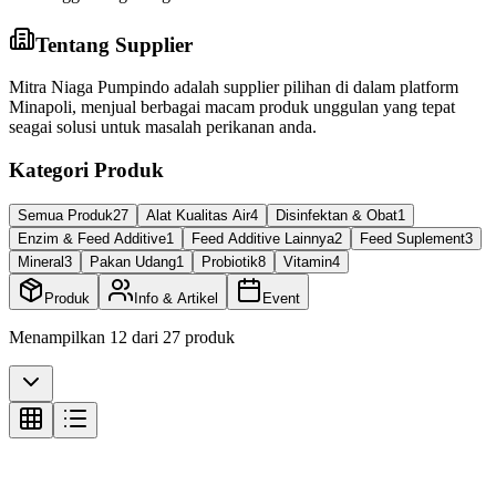
Tentang Supplier
Mitra Niaga Pumpindo adalah supplier pilihan di dalam platform
Minapoli, menjual berbagai macam produk unggulan yang tepat
seagai solusi untuk masalah perikanan anda.
Kategori Produk
Semua Produk
27
Alat Kualitas Air
4
Disinfektan & Obat
1
Enzim & Feed Additive
1
Feed Additive Lainnya
2
Feed Suplement
3
Mineral
3
Pakan Udang
1
Probiotik
8
Vitamin
4
Produk
Info & Artikel
Event
Menampilkan
12
dari
27
produk
Alat Kualitas Air