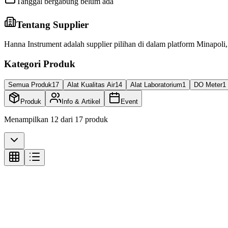
Tanggal bergabung belum ada
Tentang Supplier
Hanna Instrument adalah supplier pilihan di dalam platform Minapoli
Kategori Produk
Semua Produk
17
Alat Kualitas Air
14
Alat Laboratorium
1
DO Meter
1
Produk
Info & Artikel
Event
Menampilkan
12
dari
17
produk
Alat Kualitas Air
Alat Kualitas Air Marine Nitrate Checker Reagents 
Call for Price