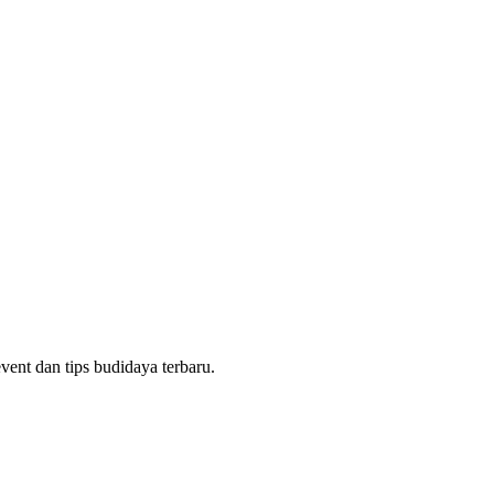
 3826
HI 3824
ent dan tips budidaya terbaru.