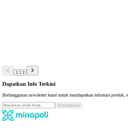
Alat Kualitas Air Kit Uji Amonia Air Asin Hanna HI
Call for Price
pcs
4.5
|
Terjual
1
Alat Kualitas Air
Alat Kualitas Air Kit Uji Amonia Air Tawar Hanna 
Call for Price
pcs
4.5
|
Terjual
1
1
2
Dapatkan Info Terkini
Berlangganan newsletter kami untuk mendapatkan infomasi produk, ev
Berlangganan