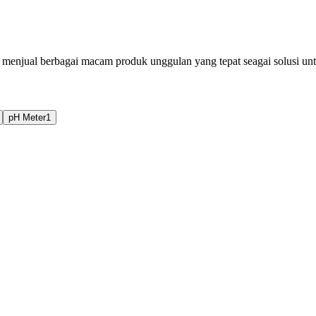
, menjual berbagai macam produk unggulan yang tepat seagai solusi un
pH Meter
1
HI781-25