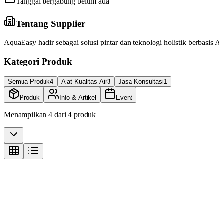
Tanggal bergabung belum ada
Tentang Supplier
AquaEasy hadir sebagai solusi pintar dan teknologi holistik berbasis 
Kategori Produk
Semua Produk
4
Alat Kualitas Air
3
Jasa Konsultasi
1
Produk
Info & Artikel
Event
Menampilkan
4
dari
4
produk
Jasa Konsultasi
Jasa Konsultasi Tambak Udang Aquaeasy
Call for Price