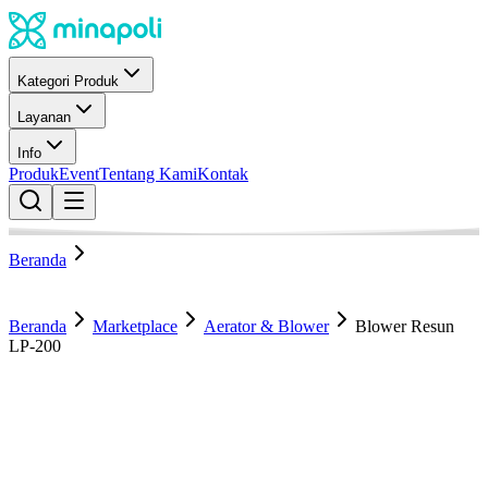
Kategori Produk
Layanan
Info
Produk
Event
Tentang Kami
Kontak
Beranda
Beranda
Marketplace
Aerator & Blower
Blower Resun
LP-200