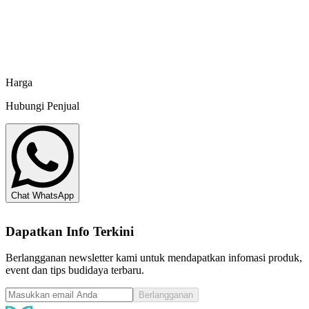
KKP RI IM 2605122021
Pakan Ikan Tenggelam Newhope Champ 3 - 50 kg
PT Newhope Aqua Feed Indonesia
Harga
Hubungi Penjual
Chat WhatsApp
Dapatkan Info Terkini
Berlangganan newsletter kami untuk mendapatkan infomasi produk,
event dan tips budidaya terbaru.
Berlangganan