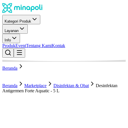
Kategori Produk
Layanan
Info
Produk
Event
Tentang Kami
Kontak
Beranda
Beranda
Marketplace
Disinfektan & Obat
Desinfektan
Antigermen Forte Aquatic - 5 L