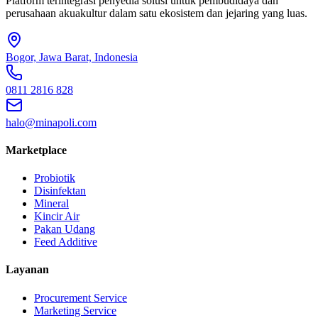
Platform terintegrasi penyedia solusi untuk pembudidaya dan
perusahaan akuakultur dalam satu ekosistem dan jejaring yang luas.
Bogor, Jawa Barat, Indonesia
0811 2816 828
halo@minapoli.com
Marketplace
Probiotik
Disinfektan
Mineral
Kincir Air
Pakan Udang
Feed Additive
Layanan
Procurement Service
Marketing Service