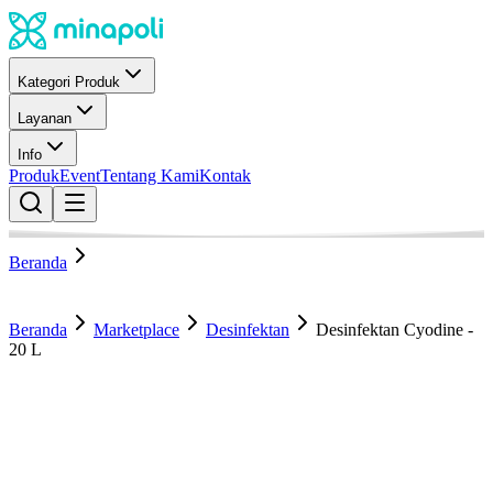
Kategori Produk
Layanan
Info
Produk
Event
Tentang Kami
Kontak
Beranda
Beranda
Marketplace
Desinfektan
Desinfektan Cyodine -
20 L