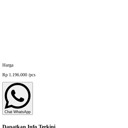
Desinfektan Cyodine - 5 L
Pradipta Paramita
Desinfektan Nexa Septik - 1 L
Pradipta Paramita
Harga
Rp
1.196.000
/
pcs
Chat WhatsApp
Dapatkan Info Terkini