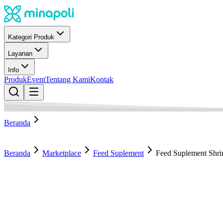
Kategori Produk
Layanan
Info
Produk
Event
Tentang Kami
Kontak
Beranda
Beranda
Marketplace
Feed Suplement
Feed Suplement Shri