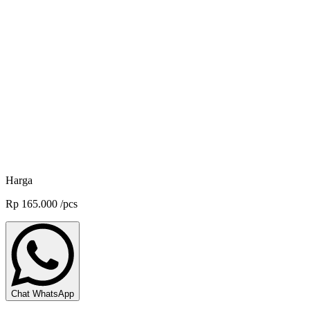
Feed Suplement Fast Immune Aqua - 500 g
Panca Sukses Lestari
Feed Suplement Cenvis Aqua - 1 L
Panca Sukses Lestari
Feed Suplement Shrimp Guard - 1 L
Panca Sukses Lestari
Harga
Rp
165.000
/
pcs
Chat WhatsApp