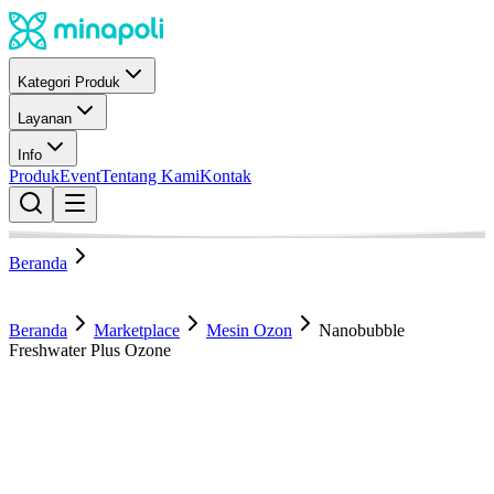
Kategori Produk
Layanan
Info
Produk
Event
Tentang Kami
Kontak
Beranda
Beranda
Marketplace
Mesin Ozon
Nanobubble
Freshwater Plus Ozone