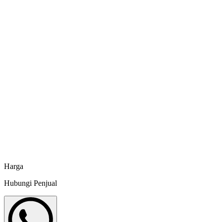
Minapoli
Water Treatment Feed Saver - 500 ml
Minapoli
Water Treatment Potassium Chloride (KCl) SAP -
500 g
Minapoli
Water Treatment Water Onemed - 5 L
Minapoli
Harga
Hubungi Penjual