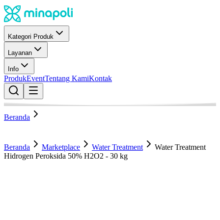
Kategori Produk
Layanan
Info
Produk
Event
Tentang Kami
Kontak
Beranda
Beranda
Marketplace
Water Treatment
Water Treatment
Hidrogen Peroksida 50% H2O2 - 30 kg