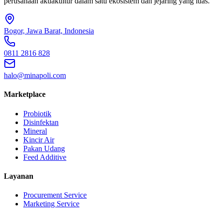
perusahaan akuakultur dalam satu ekosistem dan jejaring yang luas.
Bogor, Jawa Barat, Indonesia
0811 2816 828
halo@minapoli.com
Marketplace
Probiotik
Disinfektan
Mineral
Kincir Air
Pakan Udang
Feed Additive
Layanan
Procurement Service
Marketing Service