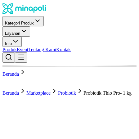
Kategori Produk
Layanan
Info
Produk
Event
Tentang Kami
Kontak
Beranda
Beranda
Marketplace
Probiotik
Probiotik Thio Pro- 1 kg