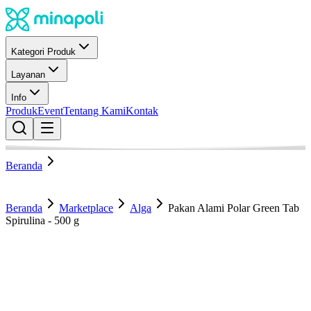
Kategori Produk
Layanan
Info
Produk
Event
Tentang Kami
Kontak
Beranda
Beranda
Marketplace
Alga
Pakan Alami Polar Green Tab
Spirulina - 500 g