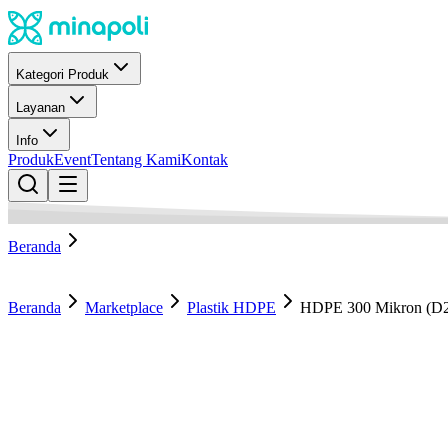
Kategori Produk
Layanan
Info
Produk
Event
Tentang Kami
Kontak
Beranda
Beranda
Marketplace
Plastik HDPE
HDPE 300 Mikron (D2