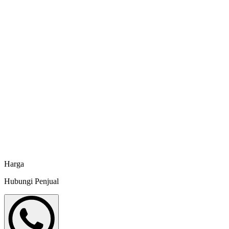
Minapoli
HDPE 500 Mikron (D8 m T 1,1 m)
Minapoli
HDPE 500 Mikron (D5 m T 1,1 m)
Minapoli
HDPE 300 Mikron (D4 m T1,1 m)
Minapoli
Harga
Hubungi Penjual