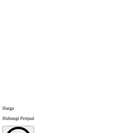
Minapoli
Feed Additive Genchem Polytase - 250 g
Minapoli
Feed Additive Citric Acid - 25 kg
Minapoli
KKP RI I 2105529 PBS
Feed Additive Aminox Aqua - 1 kg
Minapoli
Harga
Hubungi Penjual