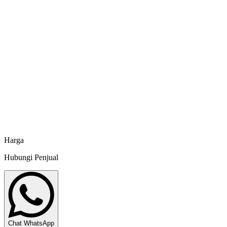
Minapoli
Alat Kerja Filter Bag 50 Mikron Polyester D10 Inch
P400 cm
Minapoli
Alat Kerja Filter Bag 50 Mikron Polyester D12 Inch
P400 cm
Minapoli
Harga
Hubungi Penjual
Chat WhatsApp