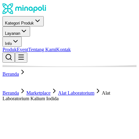
Kategori Produk
Layanan
Info
Produk
Event
Tentang Kami
Kontak
Beranda
Beranda
Marketplace
Alat Laboratorium
Alat
Laboratorium Kalium Iodida