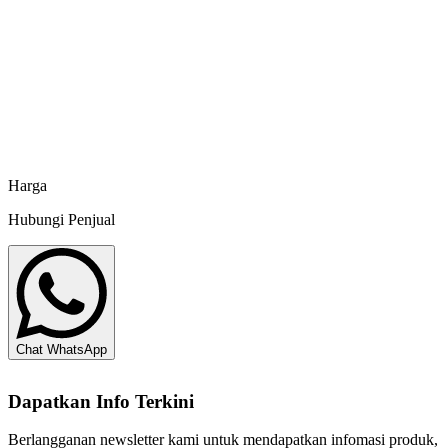
Matahari Sakti
KKP RI No. IH 425072021
Pakan Ikan Hias Taisho - 10 kg
Matahari Sakti
Harga
Hubungi Penjual
Chat WhatsApp
Dapatkan Info Terkini
Berlangganan newsletter kami untuk mendapatkan infomasi produk,