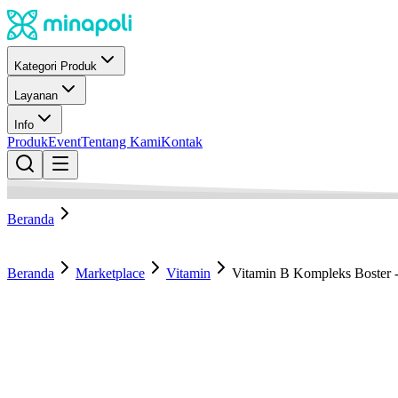
Kategori Produk
Layanan
Info
Produk
Event
Tentang Kami
Kontak
Beranda
Beranda
Marketplace
Vitamin
Vitamin B Kompleks Boster -