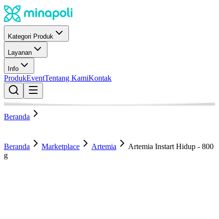
Kategori Produk
Layanan
Info
Produk
Event
Tentang Kami
Kontak
Beranda
Beranda
Marketplace
Artemia
Artemia Instart Hidup - 800
g