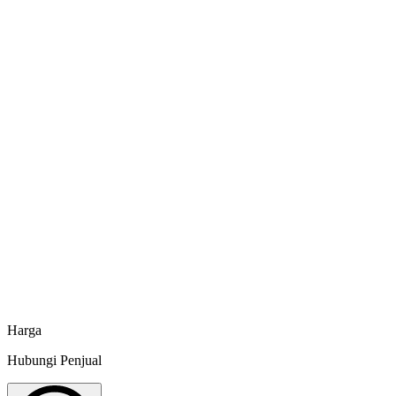
Spesifikasi dan info tambahan
Butuh penawaran khusus atau jumlah besar?
Hubungi CS Minapoli langsung via WhatsApp untuk mendapatkan
harga terbaik, informasi ketersediaan, dan estimasi pengiriman ke
lokasi Anda.
Chat sekarang
Harga
Hubungi Penjual