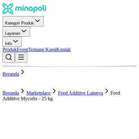
Kategori Produk
Layanan
Info
Produk
Event
Tentang Kami
Kontak
Beranda
Beranda
Marketplace
Feed Additive Lainnya
Feed
Additive Mycofix - 25 kg