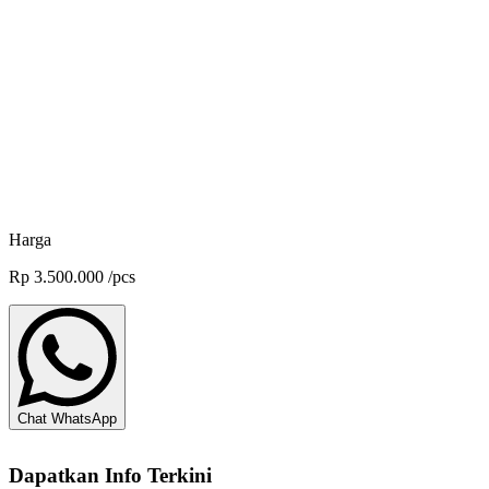
KKP RI No. I 2008485 PBS
Feed Additive Mycofix Plus - 25 kg
DSM-Firmenich
Harga
Rp
3.500.000
/
pcs
Chat WhatsApp
Dapatkan Info Terkini