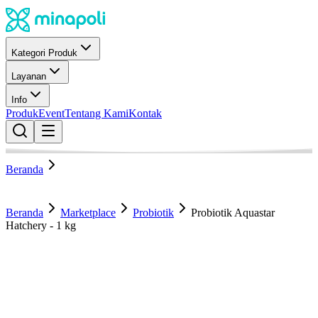
Kategori Produk
Layanan
Info
Produk
Event
Tentang Kami
Kontak
Beranda
Beranda
Marketplace
Probiotik
Probiotik Aquastar
Hatchery - 1 kg