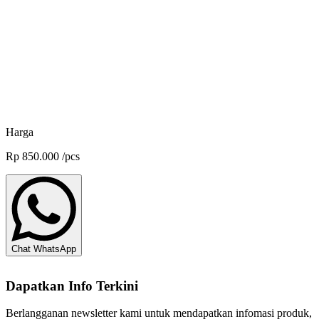
DSM-Firmenich
KKP RI I 2409395-P1 PbBS
Probiotik Aquastar Pondzyme - 1 kg
DSM-Firmenich
Harga
Rp
850.000
/
pcs
Chat WhatsApp
Dapatkan Info Terkini
Berlangganan newsletter kami untuk mendapatkan infomasi produk,