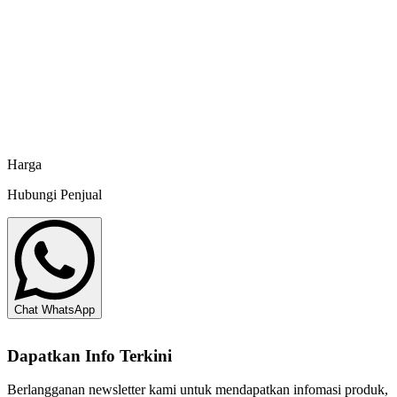
De Heus
KKP RI No. UV 2578122021
Pakan Udang Ruby SS 3A - 20 kg
De Heus
Harga
Hubungi Penjual
Chat WhatsApp
Dapatkan Info Terkini
Berlangganan newsletter kami untuk mendapatkan infomasi produk,